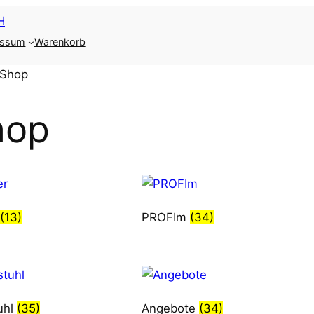
essum
Warenkorb
 Shop
hop
(13)
PROFIm
(34)
uhl
(35)
Angebote
(34)