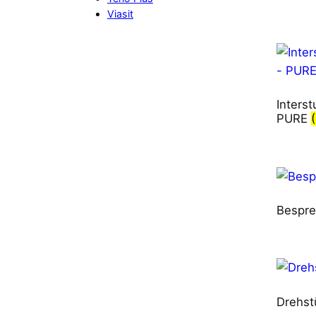
Viasit
Inters
PURE
Bespre
Drehst