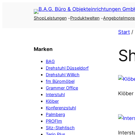
Zum
Inhalt
Shop
Leistungen
Produktwelten
Angebote
Impr
springen
Start
/
S
Marken
BAG
Drehstuhl Düsseldorf
Drehstuhl Willich
fm Büromöbel
Grammer Office
Klöber
Interstuhl
Klöber
Konferenzstuhl
Palmberg
PROFIm
Sitz-Stehtisch
Interst
Terio Plus