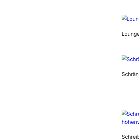
Loung
Schrä
Schrei