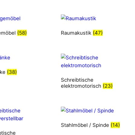
emöbel
(58)
Raumakustik
(47)
nke
(38)
Schreibtische
elektromotorisch
(23)
Stahlmöbel / Spinde
(14)
btische