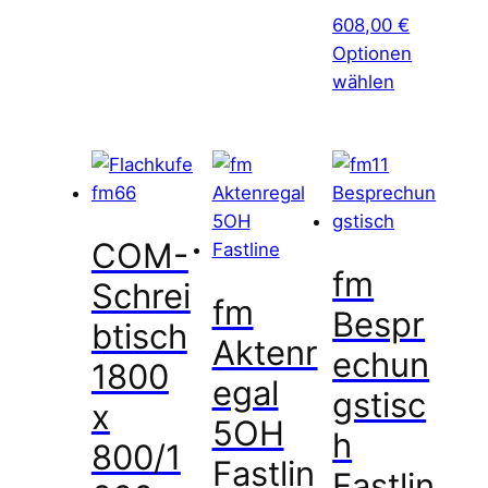
608,00
€
Optionen
wählen
COM-
fm
Schrei
fm
Bespr
btisch
Aktenr
echun
1800
egal
gstisc
x
5OH
h
800/1
Fastlin
Fastlin