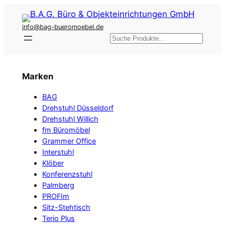
Zum
Inhalt
info@bag-bueromoebel.de
springen
Suchen
Marken
BAG
Drehstuhl Düsseldorf
Drehstuhl Willich
fm Büromöbel
Grammer Office
Interstuhl
Klöber
Konferenzstuhl
Palmberg
PROFIm
Sitz-Stehtisch
Terio Plus