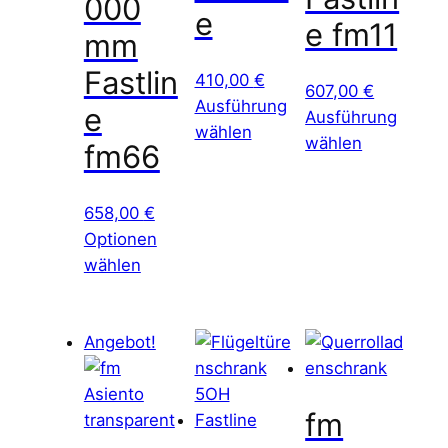
000
e
e fm11
mm
Fastlin
410,00
€
607,00
€
Ausführung
e
Ausführung
wählen
wählen
fm66
658,00
€
Optionen
wählen
Angebot!
fm