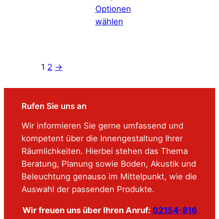
0
€
Optionen
,
.
wählen
0
0
1
2
→
€
Rufen Sie uns an
Wir informieren Sie gerne umfassend und
kompetent über die Innengestaltung Ihrer
Räumlichkeiten. Hierbei stehen das Thema
Beratung, Planung sowie Boden, Akustik und
Beleuchtung genauso im Mittelpunkt, wie die
Auswahl der passenden Produkte.
Wir freuen uns über Ihren Anruf:
02154-816