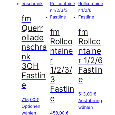
l
r
i
P
fm
c
r
h
e
Querr
fm
fm
e
i
ollade
r
s
Rollco
Rollco
nschra
P
i
ntaine
ntaine
r
s
nk
r
r 1/2/6
e
t
3OH
i
:
1/2/3/
Fastlin
s
4
Fastlin
3
e
w
5
e
a
5
Fastlin
r
,
513,00
€
e
:
0
715,00
€
Ausführung
6
0
Optionen
wählen
0
wählen
458,00
€