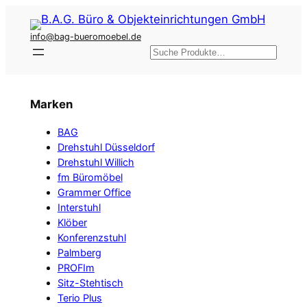
Zum
Inhalt
info@bag-bueromoebel.de
springen
Suchen
Marken
BAG
Drehstuhl Düsseldorf
Drehstuhl Willich
fm Büromöbel
Grammer Office
Interstuhl
Klöber
Konferenzstuhl
Palmberg
PROFIm
Sitz-Stehtisch
Terio Plus