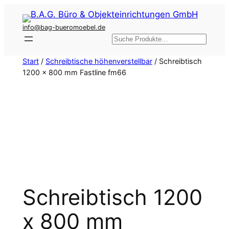
Zum
Inhalt
info@bag-bueromoebel.de
springen
Suchen
Start
/
Schreibtische höhenverstellbar
/ Schreibtisch
1200 x 800 mm Fastline fm66
Schreibtisch 1200
x 800 mm