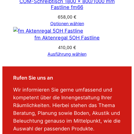
COM-Schreibtisch 1800 x 800/1000 mm
Fastline fm66
658,00
€
Optionen wählen
fm Aktenregal 5OH Fastline
410,00
€
Ausführung wählen
Rufen Sie uns an
Wir informieren Sie gerne umfassend und
kompetent über die Innengestaltung Ihrer
Räumlichkeiten. Hierbei stehen das Thema
Beratung, Planung sowie Boden, Akustik und
Beleuchtung genauso im Mittelpunkt, wie die
Auswahl der passenden Produkte.