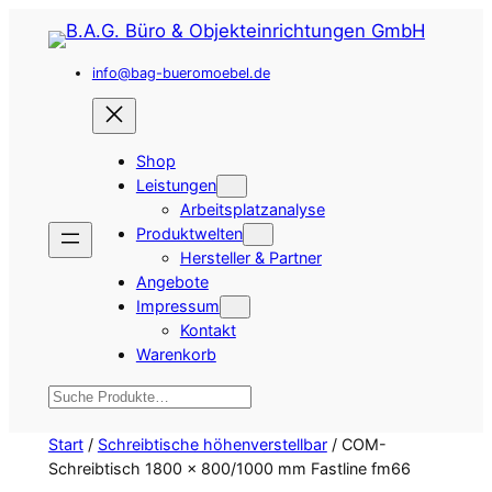
Zum
Inhalt
info@bag-bueromoebel.de
springen
Shop
Leistungen
Arbeitsplatzanalyse
Produktwelten
Hersteller & Partner
Angebote
Impressum
Kontakt
Warenkorb
Suchen
Start
/
Schreibtische höhenverstellbar
/ COM-
Schreibtisch 1800 x 800/1000 mm Fastline fm66