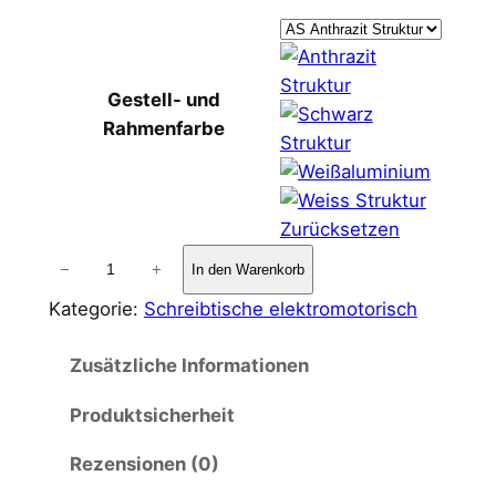
Gestell- und
Rahmenfarbe
Zurücksetzen
G
−
+
In den Warenkorb
e
Kategorie:
Schreibtische elektromotorisch
s
t
Zusätzliche Informationen
e
l
Produktsicherheit
l
-
Rezensionen (0)
u