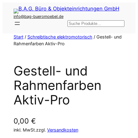
Zum
Inhalt
info@bag-bueromoebel.de
springen
Suchen
Start
/
Schreibtische elektromotorisch
/ Gestell- und
Rahmenfarben Aktiv-Pro
Gestell- und
Rahmenfarben
Aktiv-Pro
0,00
€
inkl. MwSt.
zzgl.
Versandkosten