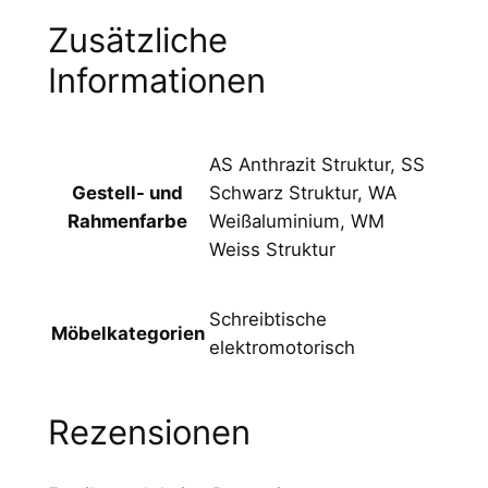
n
Zusätzliche
d
Informationen
R
a
h
m
AS Anthrazit Struktur, SS
e
Schwarz Struktur, WA
Gestell- und
n
Weißaluminium, WM
Rahmenfarbe
f
Weiss Struktur
a
r
Schreibtische
b
Möbelkategorien
elektromotorisch
e
n
A
Rezensionen
k
t