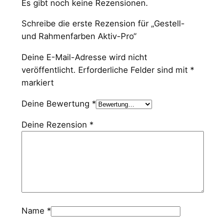
Es gibt noch keine Rezensionen.
i
v
Schreibe die erste Rezension für „Gestell-
-
und Rahmenfarben Aktiv-Pro“
P
r
Deine E-Mail-Adresse wird nicht
o
veröffentlicht.
Erforderliche Felder sind mit
*
M
markiert
e
Deine Bewertung
*
n
g
Deine Rezension
*
e
Name
*