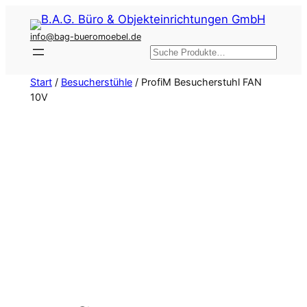
Zum
Inhalt
info@bag-bueromoebel.de
springen
Suchen
Start
/
Besucherstühle
/ ProfiM Besucherstuhl FAN
10V