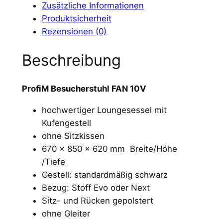
Zusätzliche Informationen
B
Produktsicherheit
e
Rezensionen (0)
s
u
Beschreibung
c
h
ProfiM Besucherstuhl FAN 10V
e
r
hochwertiger Loungesessel mit
s
Kufengestell
t
ohne Sitzkissen
u
670 x 850 x 620 mm Breite/Höhe
h
/Tiefe
l
Gestell: standardmäßig schwarz
F
Bezug: Stoff Evo oder Next
A
Sitz- und Rücken gepolstert
N
ohne Gleiter
1