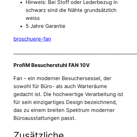
Hinweis: Bei Stoff oder Lederbezug in
0
schwarz sind die Nähte grundsätzlich
V
weiss
M
5 Jahre Garantie
e
n
broschuere-fan
g
__________________________________________________
e
ProfiM Besucherstuhl FAN 10V
Fan – ein moderner Besuchersessel, der
sowohl für Büro- als auch Warteräume
gedacht ist. Die hochwertige Verarbeitung ist
für sein einzigartiges Design bezeichnend,
das zu einem breiten Spektrum moderner
Büroausstattungen passt.
Zusätzliche