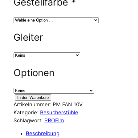
Gestellfarbe
*
Gleiter
Optionen
P
In den Warenkorb
Artikelnummer:
PM FAN 10V
r
Kategorie:
Besucherstühle
o
Schlagwort:
PROFIm
f
i
Beschreibung
M