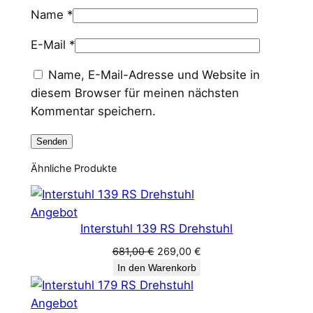
Name
*
E-Mail
*
Name, E-Mail-Adresse und Website in
diesem Browser für meinen nächsten
Kommentar speichern.
Ähnliche Produkte
Produkt
Angebot
Interstuhl 139 RS Drehstuhl
im
Angebot
Ursprünglicher
Aktueller
681,00
€
269,00
€
Preis
Preis
In den Warenkorb
war:
ist:
681,00 €
269,00 €.
Produkt
Angebot