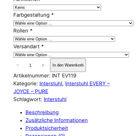
Farbgestaltung
*
Rollen
*
Versandart
*
I
−
+
In den Warenkorb
n
Artikelnummer:
INT EV119
t
Kategorie:
Interstuhl
, 
Interstuhl EVERY –
e
JOYCE – PURE
r
Schlagwort:
Interstuhl
s
t
Beschreibung
u
Zusätzliche Informationen
h
Produktsicherheit
l
Rezensionen (0)