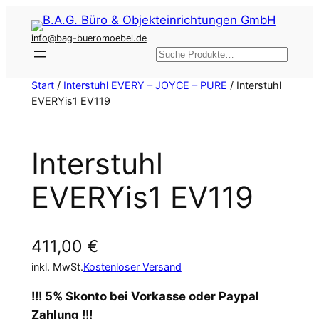
Zum
Inhalt
info@bag-bueromoebel.de
springen
Suchen
Start
/
Interstuhl EVERY – JOYCE – PURE
/ Interstuhl
EVERYis1 EV119
Interstuhl
EVERYis1 EV119
411,00
€
inkl. MwSt.
Kostenloser Versand
!!! 5% Skonto bei Vorkasse oder Paypal
Zahlung !!!