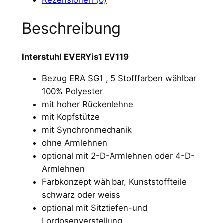
E
V
Beschreibung
E
R
Interstuhl EVERYis1 EV119
Y
i
Bezug ERA SG1 , 5 Stofffarben wählbar
s
100% Polyester
1
mit hoher Rückenlehne
E
mit Kopfstütze
V
mit Synchronmechanik
1
ohne Armlehnen
1
optional mit 2-D-Armlehnen oder 4-D-
9
Armlehnen
M
Farbkonzept wählbar, Kunststoffteile
e
schwarz oder weiss
n
optional mit Sitztiefen-und
g
Lordosenverstellung