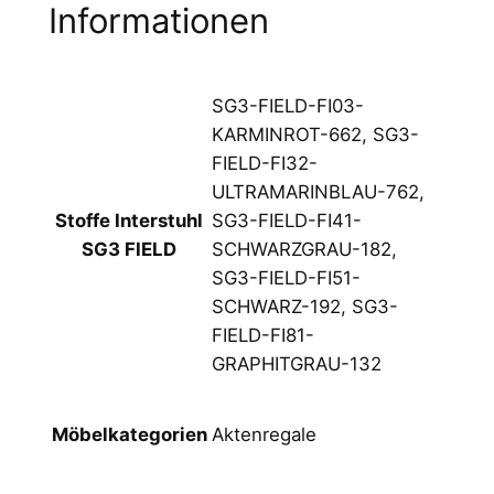
Informationen
e
I
n
SG3-FIELD-FI03-
t
KARMINROT-662, SG3-
e
FIELD-FI32-
r
ULTRAMARINBLAU-762,
s
SG3-FIELD-FI41-
Stoffe Interstuhl
t
SCHWARZGRAU-182,
SG3 FIELD
u
SG3-FIELD-FI51-
h
SCHWARZ-192, SG3-
l
FIELD-FI81-
S
GRAPHITGRAU-132
G
3
F
Aktenregale
Möbelkategorien
I
E