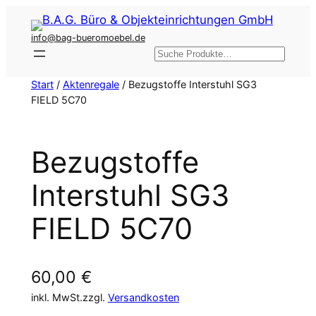
Zum
Inhalt
info@bag-bueromoebel.de
springen
Suchen
Start
/
Aktenregale
/ Bezugstoffe Interstuhl SG3
FIELD 5C70
Bezugstoffe
Interstuhl SG3
FIELD 5C70
60,00
€
inkl. MwSt.
zzgl.
Versandkosten