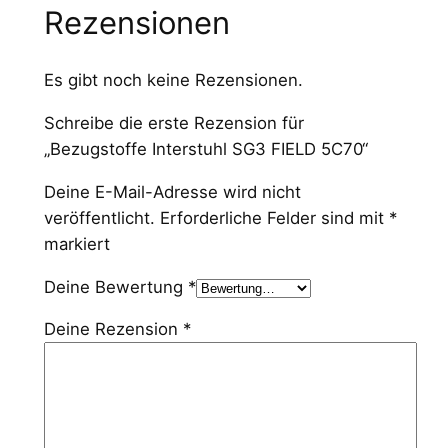
L
Rezensionen
D
5
Es gibt noch keine Rezensionen.
C
7
Schreibe die erste Rezension für
0
„Bezugstoffe Interstuhl SG3 FIELD 5C70“
M
Deine E-Mail-Adresse wird nicht
e
veröffentlicht.
Erforderliche Felder sind mit
*
n
markiert
g
e
Deine Bewertung
*
Deine Rezension
*