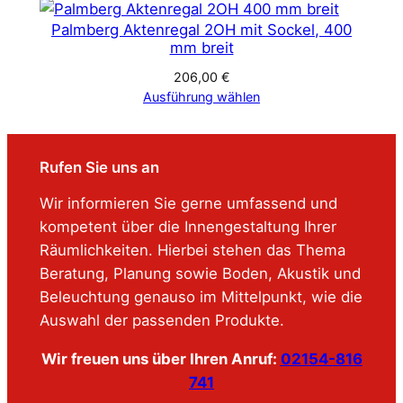
Palmberg Aktenregal 2OH mit Sockel, 400
mm breit
206,00
€
Ausführung wählen
Rufen Sie uns an
Wir informieren Sie gerne umfassend und
kompetent über die Innengestaltung Ihrer
Räumlichkeiten. Hierbei stehen das Thema
Beratung, Planung sowie Boden, Akustik und
Beleuchtung genauso im Mittelpunkt, wie die
Auswahl der passenden Produkte.
Wir freuen uns über Ihren Anruf:
02154-816
741