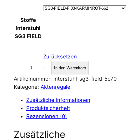
Stoffe
Interstuhl
SG3 FIELD
Zurücksetzen
B
−
+
In den Warenkorb
e
Artikelnummer:
interstuhl-sg3-field-5c70
z
Kategorie:
Aktenregale
u
g
Zusätzliche Informationen
s
Produktsicherheit
t
Rezensionen (0)
o
f
Zusätzliche
f