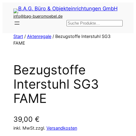
Zum
Inhalt
info@bag-bueromoebel.de
springen
Suchen
Start
/
Aktenregale
/ Bezugstoffe Interstuhl SG3
FAME
Bezugstoffe
Interstuhl SG3
FAME
39,00
€
inkl. MwSt.
zzgl.
Versandkosten