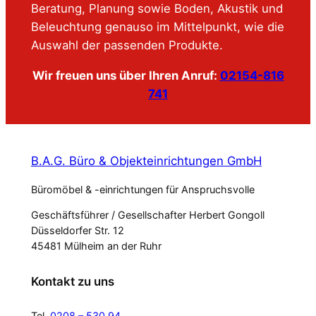
Beratung, Planung sowie Boden, Akustik und
Beleuchtung genauso im Mittelpunkt, wie die
Auswahl der passenden Produkte.
Wir freuen uns über Ihren Anruf:
02154-816
741
B.A.G. Büro & Objekteinrichtungen GmbH
Büromöbel & -einrichtungen für Anspruchsvolle
Geschäftsführer / Gesellschafter Herbert Gongoll
Düsseldorfer Str. 12
45481 Mülheim an der Ruhr
Kontakt zu uns
Tel.
0208 – 530 94