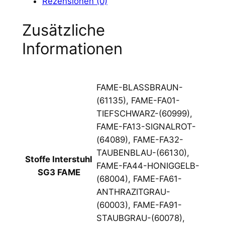
Rezensionen (0)
o
f
Zusätzliche
f
Informationen
e
I
n
FAME-BLASSBRAUN-
t
(61135), FAME-FA01-
e
TIEFSCHWARZ-(60999),
r
FAME-FA13-SIGNALROT-
s
(64089), FAME-FA32-
t
TAUBENBLAU-(66130),
u
Stoffe Interstuhl
FAME-FA44-HONIGGELB-
h
SG3 FAME
(68004), FAME-FA61-
l
ANTHRAZITGRAU-
S
(60003), FAME-FA91-
G
STAUBGRAU-(60078),
3