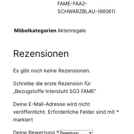
FAME-FAA2-
F
SCHWARZBLAU-(66061)
A
M
E
Aktenregale
Möbelkategorien
M
e
n
Rezensionen
g
e
Es gibt noch keine Rezensionen.
Schreibe die erste Rezension für
„Bezugstoffe Interstuhl SG3 FAME“
Deine E-Mail-Adresse wird nicht
veröffentlicht.
Erforderliche Felder sind mit
*
markiert
Deine Bewertung
*