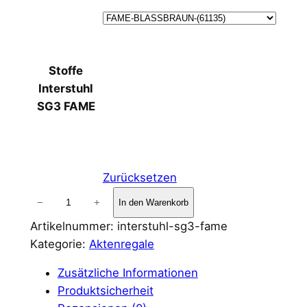
Stoffe
Interstuhl
SG3 FAME
Zurücksetzen
B
−
+
In den Warenkorb
e
Artikelnummer:
interstuhl-sg3-fame
z
Kategorie:
Aktenregale
u
g
Zusätzliche Informationen
s
Produktsicherheit
t