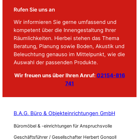
Rufen Sie uns an
Wir informieren Sie gerne umfassend und
kompetent über die Innengestaltung Ihrer
Räumlichkeiten. Hierbei stehen das Thema
Beratung, Planung sowie Boden, Akustik und
Beleuchtung genauso im Mittelpunkt, wie die
Auswahl der passenden Produkte.
Wir freuen uns über Ihren Anruf:
02154-816
741
B.A.G. Büro & Objekteinrichtungen GmbH
Büromöbel & -einrichtungen für Anspruchsvolle
Geschäftsführer / Gesellschafter Herbert Gongoll