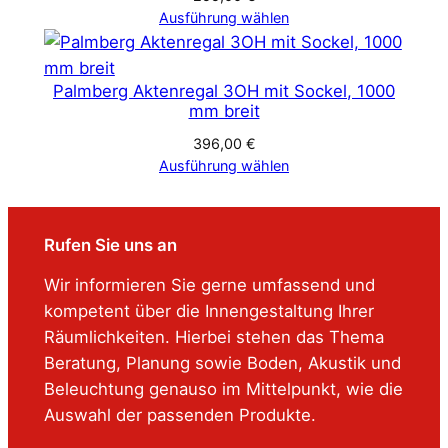
Ausführung wählen
Palmberg Aktenregal 3OH mit Sockel, 1000
mm breit
396,00
€
Ausführung wählen
Rufen Sie uns an
Wir informieren Sie gerne umfassend und
kompetent über die Innengestaltung Ihrer
Räumlichkeiten. Hierbei stehen das Thema
Beratung, Planung sowie Boden, Akustik und
Beleuchtung genauso im Mittelpunkt, wie die
Auswahl der passenden Produkte.