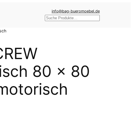
info@bag-bueromoebel.de
Suchen
isch
 CREW
tisch 80 x 80
motorisch