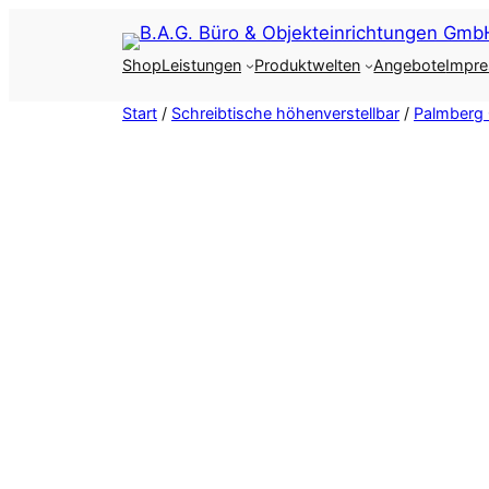
Zum
Inhalt
Shop
Leistungen
Produktwelten
Angebote
Impr
springen
Start
/
Schreibtische höhenverstellbar
/
Palmberg