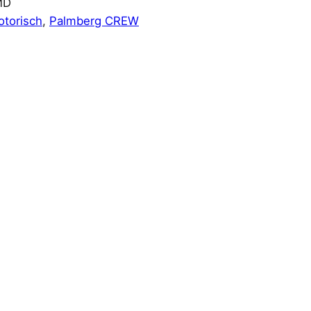
MD
otorisch
, 
Palmberg CREW