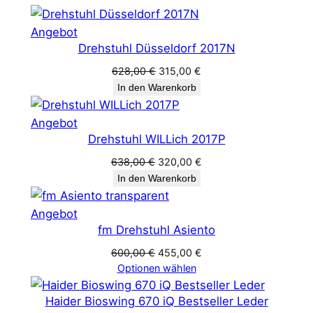
Produkt
Angebot
Drehstuhl Düsseldorf 2017N
im
Angebot
Ursprünglicher
Aktueller
628,00
€
315,00
€
Preis
Preis
In den Warenkorb
war:
ist:
628,00 €
315,00 €.
Produkt
Angebot
Drehstuhl WILLich 2017P
im
Angebot
Ursprünglicher
Aktueller
638,00
€
320,00
€
Preis
Preis
In den Warenkorb
war:
ist:
638,00 €
320,00 €.
Produkt
Angebot
fm Drehstuhl Asiento
im
Angebot
Ursprünglicher
Aktueller
600,00
€
455,00
€
Preis
Preis
Optionen wählen
war:
ist:
600,00 €
455,00 €.
Haider Bioswing 670 iQ Bestseller Leder