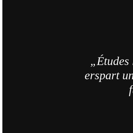
„Études 
erspart un