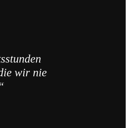
tsstunden
die wir nie
“