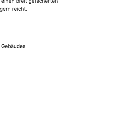
 einen breit gefächerten
ern reicht.