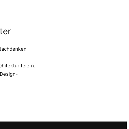
ter
 Nachdenken
chitektur feiern.
 Design-