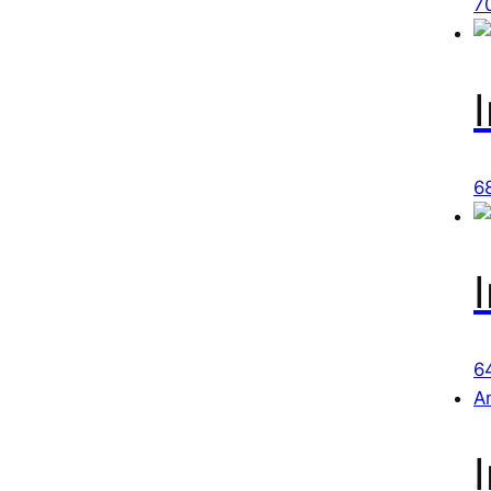
7
6
6
A