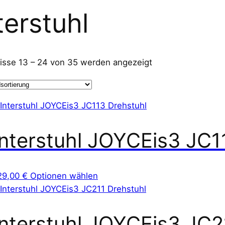
terstuhl
isse 13 – 24 von 35 werden angezeigt
Interstuhl JOYCEis3 JC1
D
29,00
€
Optionen wählen
i
e
s
Interstuhl JOYCEis3 JC2