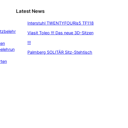
Latest News
Interstuhl TWENTYFOURis5 TF118
tzbelehr
Viasit Toleo !!! Das neue 3D-Sitzen
!!!
ten
belehrun
Palmberg SOLITÄR Sitz-Stehtisch
rten