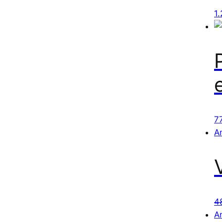
1
7
A
4
A