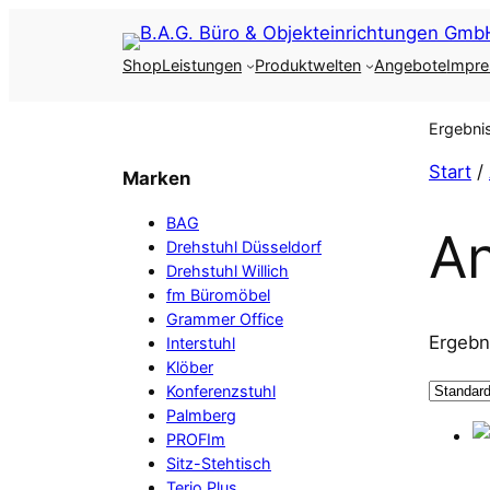
Zum
Inhalt
Shop
Leistungen
Produktwelten
Angebote
Impr
springen
Ergebni
Start
/
Marken
BAG
A
Drehstuhl Düsseldorf
Drehstuhl Willich
fm Büromöbel
Grammer Office
Ergebn
Interstuhl
Klöber
Konferenzstuhl
Palmberg
PROFIm
Sitz-Stehtisch
Terio Plus