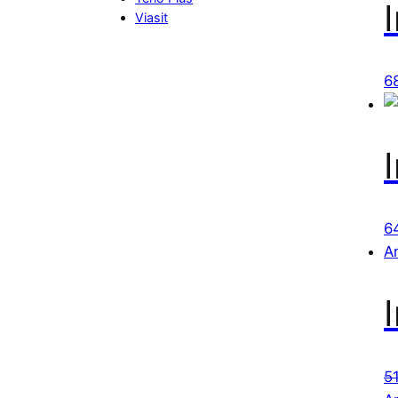
Viasit
6
6
A
5